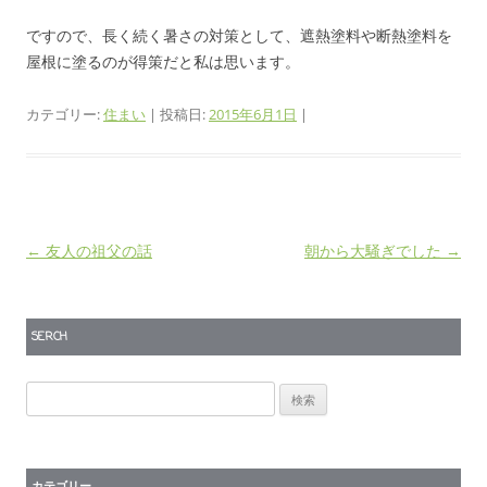
ですので、長く続く暑さの対策として、遮熱塗料や断熱塗料を
屋根に塗るのが得策だと私は思います。
カテゴリー:
住まい
| 投稿日:
2015年6月1日
|
投
←
友人の祖父の話
朝から大騒ぎでした
→
稿
ナ
SERCH
ビ
ゲ
検
ー
索:
シ
ョ