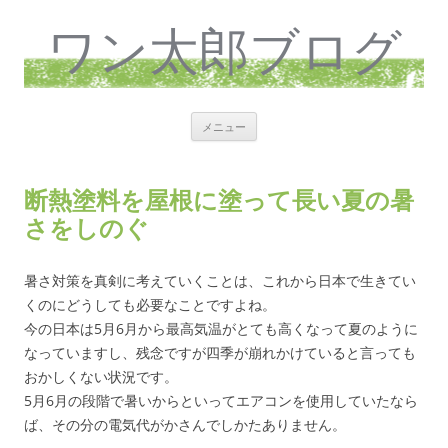
ワン太郎ブログ
コ
メニュー
ン
テ
ン
ツ
へ
断熱塗料を屋根に塗って長い夏の暑
ス
キ
さをしのぐ
ッ
プ
暑さ対策を真剣に考えていくことは、これから日本で生きてい
くのにどうしても必要なことですよね。
今の日本は5月6月から最高気温がとても高くなって夏のように
なっていますし、残念ですが四季が崩れかけていると言っても
おかしくない状況です。
5月6月の段階で暑いからといってエアコンを使用していたなら
ば、その分の電気代がかさんでしかたありません。